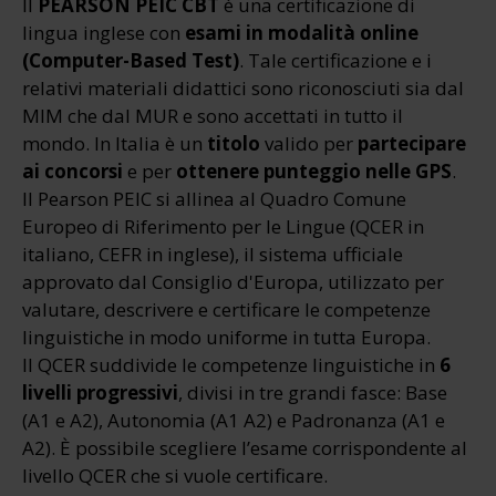
Il
PEARSON PEIC CBT
è una certificazione di
lingua inglese con
esami in modalità online
(Computer-Based Test)
. Tale certificazione e i
relativi materiali didattici sono riconosciuti sia dal
MIM che dal MUR e sono accettati in tutto il
mondo. In Italia è un
titolo
valido per
partecipare
ai concorsi
e per
ottenere punteggio nelle GPS
.
Il Pearson PEIC si allinea al Quadro Comune
Europeo di Riferimento per le Lingue (QCER in
italiano, CEFR in inglese), il sistema ufficiale
approvato dal Consiglio d'Europa, utilizzato per
valutare, descrivere e certificare le competenze
linguistiche in modo uniforme in tutta Europa.
Il QCER suddivide le competenze linguistiche in
6
livelli progressivi
, divisi in tre grandi fasce: Base
(A1 e A2), Autonomia (A1 A2) e Padronanza (A1 e
A2). È possibile scegliere l’esame corrispondente al
livello QCER che si vuole certificare.