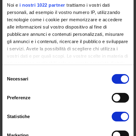
l’invio di documentazione
Noi e
i nostri 1022 partner
trattiamo i vostri dati
specifica con consigli e
personali, ad esempio il vostro numero IP, utilizzando
suggerimenti per affrontare
tecnologie come i cookie per memorizzare e accedere
meglio l’esame di certificazione,
alle informazioni sul vostro dispositivo al fine di
in funzione della preparazione
pubblicare annunci e contenuti personalizzati, misurare
conseguita.
Include:
Guida (pdf)
gli annunci e i contenuti, ricercare il pubblico e sviluppare
all’esame, Guida (pdf) percorso e
i servizi. Avete la possibilità di scegliere chi utilizza i
regolamento esame, Guida
vostri dati e per quali scopi. Le vostre scelte in materia di
rapida (pdf) alla prenotazione e
privacy sono applicabili solo su questa proprietà digitale
al check-in per l’esame PEIC CBT.
in cui avete effettuato le vostre scelte. È possibile
Selezione
modificare o revocare il proprio consenso in qualsiasi
Necessari
del
momento dalla Dichiarazione sui cookie o facendo clic
consenso
sull'icona di attivazione della privacy.
Informati ora
Preferenze
Vuoi ottenere la certificazione PEIC?
Con il tuo consenso, vorremmo anche:
Compila il form
e ti ricontatteremo al più presto.
raccogliere informazioni sulla tua posizione
Statistiche
geografica, con un'approssimazione di qualche
metro,
Marketing