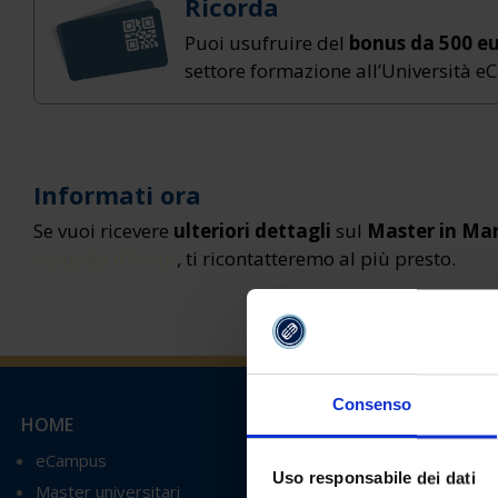
Ricorda
Puoi usufruire del
bonus da 500 e
settore formazione all’Università 
Informati ora
Se vuoi ricevere
ulteriori dettagli
sul
Master in Man
compila il form
, ti ricontatteremo al più presto.
Consenso
HOME
MASTER FORMAZIONE DOC
eCampus
Master di I livello
Uso responsabile dei dati
Master universitari
Area linguistica - per l'inse