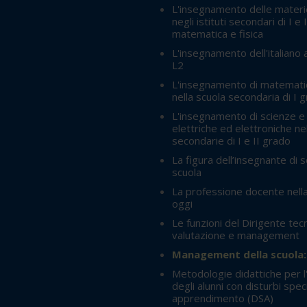
L'insegnamento delle materie
negli istituti secondari di I e 
matematica e fisica
L'insegnamento dell'italiano a
L2
L'insegnamento di matemati
nella scuola secondaria di I 
L'insegnamento di scienze e
elettriche ed elettroniche ne
secondarie di I e II grado
La figura dell’insegnante di 
scuola
La professione docente nella
oggi
Le funzioni del Dirigente tec
valutazione e management
Management della scuola:
Metodologie didattiche per l
degli alunni con disturbi speci
apprendimento (DSA)