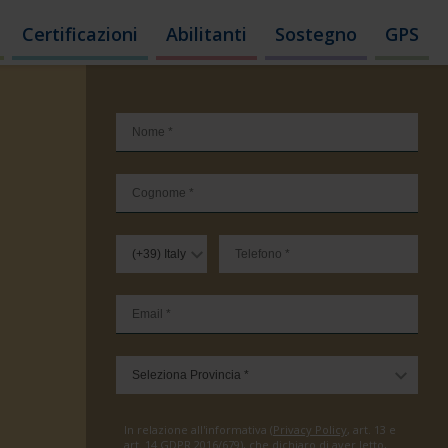
Certificazioni
Abilitanti
Sostegno
GPS
In relazione all'informativa (
Privacy Policy
, art. 13 e
art. 14 GDPR 2016/679), che dichiaro di aver letto,