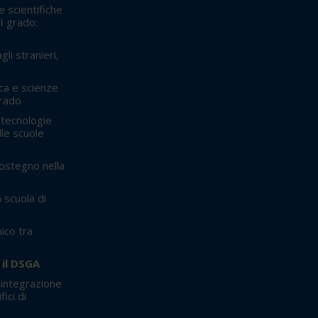
 scientifiche
II grado:
gli stranieri,
ca e scienze
grado
 tecnologie
lle scuole
sostegno nella
 scuola di
nico tra
 il DSGA
'integrazione
fici di