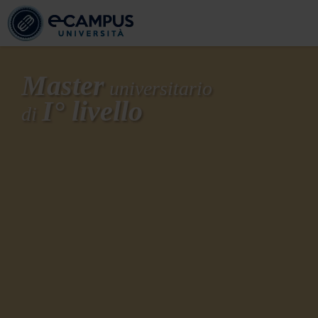
Master
universitario
I° livello
di