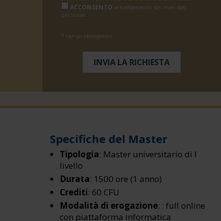
ACCONSENTO
al trattamento dei miei dati
personali.
* campi obbligatori
Specifiche del Master
Tipologia
: Master universitario di I
livello
Durata
: 1500 ore (1 anno)
Crediti
: 60 CFU
Modalità di erogazione
: : full online
con piattaforma informatica