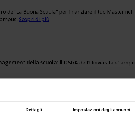
uro
de “La Buona Scuola” per finanziare il tuo Master nel
eCampus.
Scopri di più
agement della scuola: il DSGA
dell’Università eCampu
Dettagli
Impostazioni degli annunci
ENTI
CERTIFICAZIONI
Certificazioni informatiche
Certificazioni linguistiche
gnamento negli