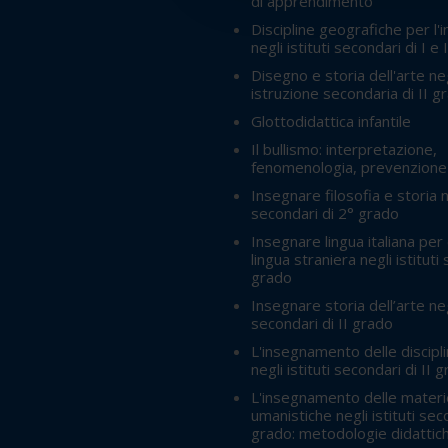
di apprendimento
Discipline geografiche per l
negli istituti secondari di I e
Disegno e storia dell'arte negl
istruzione secondaria di II g
Glottodidattica infantile
Il bullismo: interpretazione,
fenomenologia, prevenzione 
Insegnare filosofia e storia ne
secondari di 2° grado
Insegnare lingua italiana per 
lingua straniera negli istituti 
grado
Insegnare storia dell’arte negl
secondari di II grado
L'insegnamento delle discipli
negli istituti secondari di II 
L'insegnamento delle materie
umanistiche negli istituti seco
grado: metodologie didattic