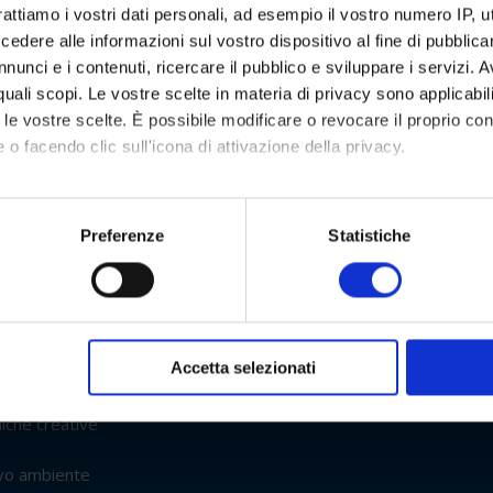
rattiamo i vostri dati personali, ad esempio il vostro numero IP, 
ado
dere alle informazioni sul vostro dispositivo al fine di pubblica
tudio)
nunci e i contenuti, ricercare il pubblico e sviluppare i servizi. A
tervento
r quali scopi. Le vostre scelte in materia di privacy sono applicabi
to le vostre scelte. È possibile modificare o revocare il proprio 
o -geografica
 o facendo clic sull'icona di attivazione della privacy.
tuti secondari
mo anche:
didattiche
oni sulla tua posizione geografica, con un'approssimazione di qu
Preferenze
Statistiche
fe skills in
spositivo, scansionandolo attivamente alla ricerca di caratteristich
ica
aborati i tuoi dati personali e imposta le tue preferenze nella
s
l pensiero
consenso in qualsiasi momento dalla Dichiarazione sui cookie.
Accetta selezionati
a come lingua
nalizzare contenuti ed annunci, per fornire funzionalità dei socia
inoltre informazioni sul modo in cui utilizza il nostro sito con i 
niche creative
icità e social media, i quali potrebbero combinarle con altre inform
lizzo dei loro servizi.
uovo ambiente