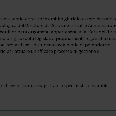
oscenze teorico-pratico in ambito giuridico-amministrativo
dologica del Direttore dei Servizi Generali e Amministrativ
 equilibrio tra argomenti appartenenti alla sfera del dirit
pia e gli aspetti legislativi propriamente legati alla fun
uzioni scolastiche. Lo studente avrà modo di potenziare e
ie per attuare un efficace processo di gestione e
i I livello, laurea magistrale o specialistica in ambito