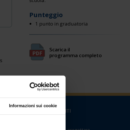
scuola.
Punteggio
1 punto in graduatoria
Scarica il
programma completo
s
Informazioni sui cookie
CORSI FORMAZIONE DOCENTI
120 cfu
La scuola delle competenze: progettare,