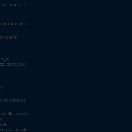
: multimodale,
 motorie nella
ma per la
logie
izzi di studio)
ri
ni
 nel sistema
to nella scuola
le
ive,
e relazionali