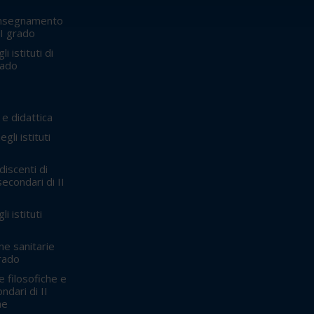
'insegnamento
 II grado
i istituti di
rado
e didattica
gli istituti
discenti di
secondari di II
i istituti
ne sanitarie
grado
 filosofiche e
ndari di II
he