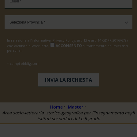
In relazione all'informativa (
Privacy Policy
, art. 13 e art. 14 GDPR 2016/679),
ACCONSENTO
che dichiaro di aver letto,
al trattamento dei miei dati
personali.
* campi obbligatori
Home
•
Master
•
Area socio-letteraria, storico-geografica per l'insegnamento negli
istituti secondari di I e II grado