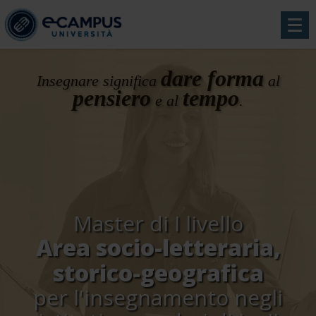
dare forma
Insegnare significa
al
pensiero
tempo
e al
.
Master di I livello
Area socio-letteraria,
storico-geografica
per l'insegnamento negli