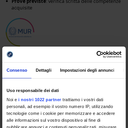
Prove previste
: verifica scritta delle competenze
acquisite
Modalità esami
Esami scritti da 10 domande l’uno a risposta
Consenso
Dettagli
Impostazioni degli annunci
In
multipla.
Prova finale da 1 CFU costituita da un ulteriore
esame da 10 domande inerenti tematiche
Uso responsabile dei dati
trasversali del master e cultura generale del
Noi e
i nostri 1022 partner
trattiamo i vostri dati
mondo scuola.
personali, ad esempio il vostro numero IP, utilizzando
tecnologie come i cookie per memorizzare e accedere
Punteggio
alle informazioni sul vostro dispositivo al fine di
1 punto in graduatoria
pubblicare annunci e contenuti personalizzati, misurare