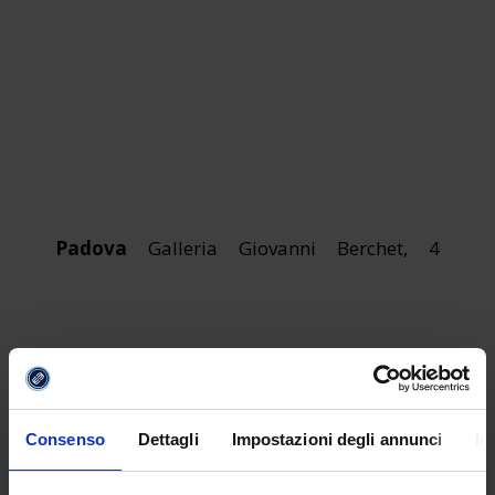
Padova
Galleria Giovanni Berchet, 4
Consenso
Dettagli
Impostazioni degli annunci
In