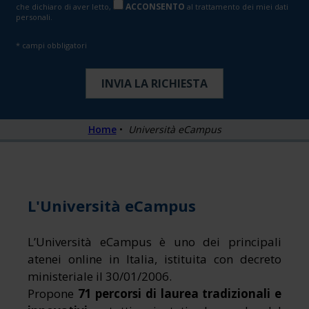
ACCONSENTO
che dichiaro di aver letto,
al trattamento dei miei dati
personali.
* campi obbligatori
Home
•
Università eCampus
L'Università eCampus
L’Università eCampus è uno dei principali
atenei online in Italia, istituita con decreto
ministeriale il 30/01/2006.
Propone
71 percorsi di laurea tradizionali e