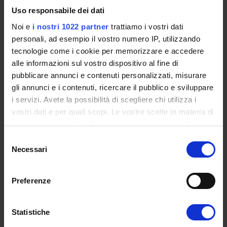
Uso responsabile dei dati
Noi e
i nostri 1022 partner
trattiamo i vostri dati
personali, ad esempio il vostro numero IP, utilizzando
tecnologie come i cookie per memorizzare e accedere
Reggio Calabria
Corso Garibaldi,154
alle informazioni sul vostro dispositivo al fine di
pubblicare annunci e contenuti personalizzati, misurare
gli annunci e i contenuti, ricercare il pubblico e sviluppare
i servizi. Avete la possibilità di scegliere chi utilizza i
vostri dati e per quali scopi. Le vostre scelte in materia di
privacy sono applicabili solo su questa proprietà digitale
in cui avete effettuato le vostre scelte. È possibile
Selezione
modificare o revocare il proprio consenso in qualsiasi
Necessari
del
momento dalla Dichiarazione sui cookie o facendo clic
consenso
sull'icona di attivazione della privacy.
Preferenze
Con il tuo consenso, vorremmo anche:
raccogliere informazioni sulla tua posizione
Statistiche
Catania
Via Milano, 47
geografica, con un'approssimazione di qualche