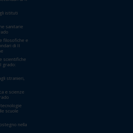
i istituti
ne sanitarie
grado
 filosofiche e
ndari di II
he
 scientifiche
II grado:
gli stranieri,
ca e scienze
grado
 tecnologie
lle scuole
sostegno nella