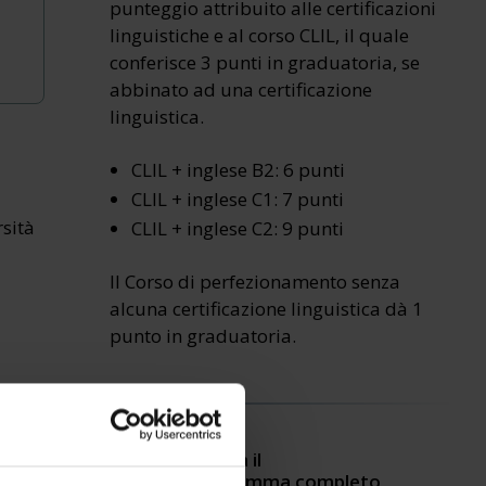
punteggio attribuito alle certificazioni
linguistiche e al corso CLIL, il quale
conferisce 3 punti in graduatoria, se
abbinato ad una certificazione
linguistica.
CLIL + inglese B2: 6 punti
CLIL + inglese C1: 7 punti
rsità
CLIL + inglese C2: 9 punti
Il Corso di perfezionamento senza
alcuna certificazione linguistica dà 1
punto in graduatoria.
Scarica il
programma completo