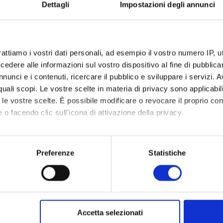
Dettagli
Impostazioni degli annunci
rattiamo i vostri dati personali, ad esempio il vostro numero IP, 
NTI
CERTIFICAZIONI
dere alle informazioni sul vostro dispositivo al fine di pubblica
Certificazioni informatiche
nunci e i contenuti, ricercare il pubblico e sviluppare i servizi. A
r quali scopi. Le vostre scelte in materia di privacy sono applicabi
Certificazioni linguistiche
gnamento negli
ado
to le vostre scelte. È possibile modificare o revocare il proprio 
 o facendo clic sull'icona di attivazione della privacy.
tudio)
tervento
mo anche:
oni sulla tua posizione geografica, con un'approssimazione di qu
o -geografica
Preferenze
Statistiche
tuti secondari
spositivo, scansionandolo attivamente alla ricerca di caratteristich
didattiche
aborati i tuoi dati personali e imposta le tue preferenze nella
s
consenso in qualsiasi momento dalla Dichiarazione sui cookie.
fe skills in
Accetta selezionati
ica