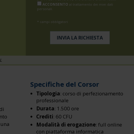
ACCONSENTO
al trattamento dei miei dati
personali.
* campi obbligatori
L
Specifiche del Corsor
Tipologia
: corso di perfezionamento
professionale
Durata
: 1.500 ore
di
ento
Crediti
: 60 CFU
i una
Modalità di erogazione
: full online
con piattaforma informatica