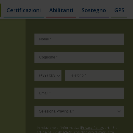
Certificazioni
Abilitanti
Sostegno
GPS
In relazione all'informativa (
Privacy Policy
, art. 13 e
art. 14 GDPR 2016/679), che dichiaro di aver letto,