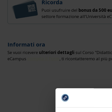
Ricorda
Puoi usufruire del
bonus da 500 e
settore formazione all’Università 
Informati ora
Se vuoi ricevere
ulteriori dettagli
sul Corso "Didatti
eCampus
compila il form
, ti ricontatteremo al più p