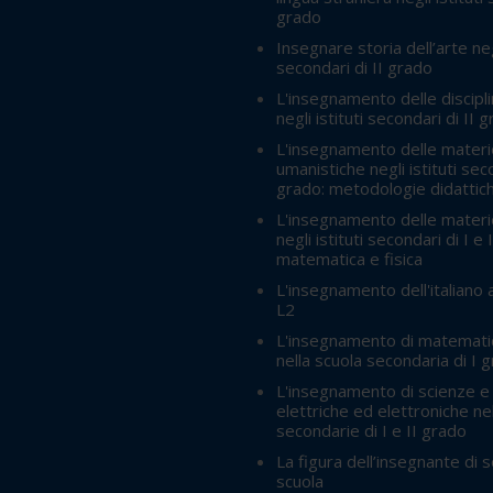
grado
Insegnare storia dell’arte negl
secondari di II grado
L'insegnamento delle discipli
negli istituti secondari di II 
L'insegnamento delle materie
umanistiche negli istituti seco
grado: metodologie didattic
L'insegnamento delle materie
negli istituti secondari di I e 
matematica e fisica
L'insegnamento dell'italiano a
L2
L'insegnamento di matemati
nella scuola secondaria di I 
L'insegnamento di scienze e
elettriche ed elettroniche ne
secondarie di I e II grado
La figura dell’insegnante di 
scuola