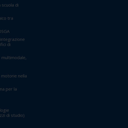
 scuola di
nico tra
 DSGA
'integrazione
fici di
: multimodale,
 motorie nella
ma per la
logie
izzi di studio)