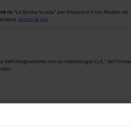
uro
de “La Buona Scuola” per finanziare il tuo Master nel
eCampus.
Scopri di più
ca dell’insegnamento con la metodologia CLIL" dell’Unive
resto.