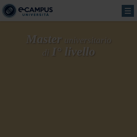
Master
universitario
I° livello
di