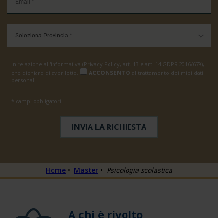
In relazione all'informativa (
Privacy Policy
, art. 13 e art. 14 GDPR 2016/679),
ACCONSENTO
che dichiaro di aver letto,
al trattamento dei miei dati
personali.
* campi obbligatori
Home
•
Master
•
Psicologia scolastica
A chi è rivolto