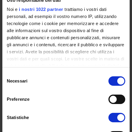
Uso responsabile dei dati
Noi e
i nostri 1022 partner
trattiamo i vostri dati
Modalità esami
personali, ad esempio il vostro numero IP, utilizzando
Due esami scritti da 30 domande l’uno a risposta
tecnologie come i cookie per memorizzare e accedere
multipla.
alle informazioni sul vostro dispositivo al fine di
Prova finale da 1 CFU costituita da un ulteriore
pubblicare annunci e contenuti personalizzati, misurare
esame da 10 domande inerenti tematiche
gli annunci e i contenuti, ricercare il pubblico e sviluppare
trasversali del master e cultura generale del
i servizi. Avete la possibilità di scegliere chi utilizza i
mondo scuola.
vostri dati e per quali scopi. Le vostre scelte in materia di
privacy sono applicabili solo su questa proprietà digitale
Punteggio
in cui avete effettuato le vostre scelte. È possibile
Selezione
modificare o revocare il proprio consenso in qualsiasi
Necessari
1 punto in graduatoria
del
momento dalla Dichiarazione sui cookie o facendo clic
consenso
sull'icona di attivazione della privacy.
Preferenze
Con il tuo consenso, vorremmo anche:
Scarica il
programma completo
raccogliere informazioni sulla tua posizione
Statistiche
geografica, con un'approssimazione di qualche
metro,