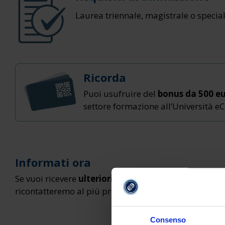
Laurea triennale, magistrale o special
Ricorda
Puoi usufruire del
bonus da 500 e
settore formazione all’Università 
Informati ora
Se vuoi ricevere
ulteriori dettagli
sul Corso "Glottod
ricontatteremo al più presto.
Consenso