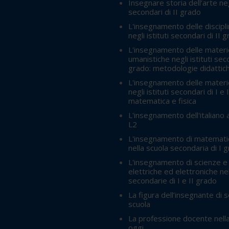
Insegnare storia dell’arte negl
secondari di II grado
L'insegnamento delle discipli
negli istituti secondari di II 
L'insegnamento delle materie
umanistiche negli istituti seco
grado: metodologie didattic
L'insegnamento delle materie
negli istituti secondari di I e 
matematica e fisica
L'insegnamento dell'italiano a
L2
L'insegnamento di matemati
nella scuola secondaria di I 
L'insegnamento di scienze e
elettriche ed elettroniche ne
secondarie di I e II grado
La figura dell’insegnante di 
scuola
La professione docente nella
oggi