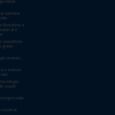
i istituti
ne sanitarie
grado
 filosofiche e
ndari di II
he
 scientifiche
II grado:
gli stranieri,
ca e scienze
grado
 tecnologie
lle scuole
sostegno nella
 scuola di