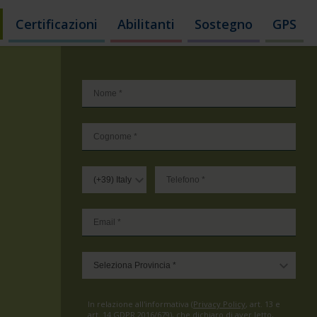
Certificazioni
Abilitanti
Sostegno
GPS
In relazione all'informativa (
Privacy Policy
, art. 13 e
art. 14 GDPR 2016/679), che dichiaro di aver letto,