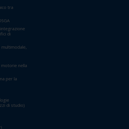
nico tra
 DSGA
'integrazione
fici di
: multimodale,
 motorie nella
ma per la
logie
izzi di studio)
ri