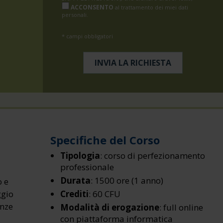
ACCONSENTO
al trattamento dei miei dati
personali.
* campi obbligatori
Specifiche del Corso
Tipologia
: corso di perfezionamento
professionale
Durata
: 1500 ore (1 anno)
o e
ggio
Crediti
: 60 CFU
enze
Modalità di erogazione
: full online
con piattaforma informatica