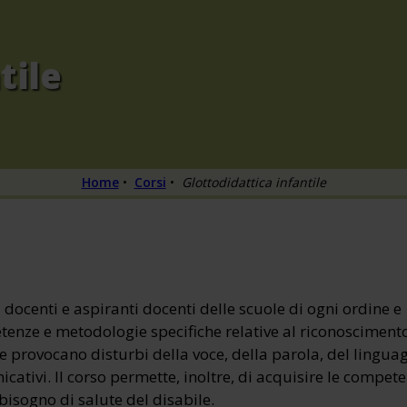
tile
Home
•
Corsi
•
Glottodidattica infantile
 docenti e aspiranti docenti delle scuole di ogni ordine e
enze e metodologie specifiche relative al riconosciment
he provocano disturbi della voce, della parola, del lingua
icativi. Il corso permette, inoltre, di acquisire le compet
isogno di salute del disabile.