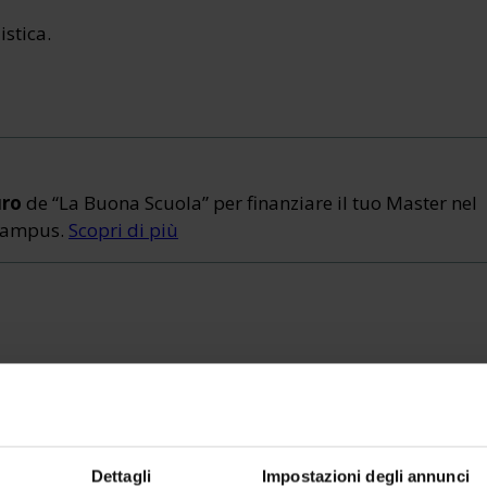
istica.
uro
de “La Buona Scuola” per finanziare il tuo Master nel
eCampus.
Scopri di più
idattica infantile" dell’Università eCampus
compila il f
Dettagli
Impostazioni degli annunci