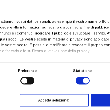
NTI
CERTIFICAZIONI
rattiamo i vostri dati personali, ad esempio il vostro numero IP, 
dere alle informazioni sul vostro dispositivo al fine di pubblica
Certificazioni informatiche
nunci e i contenuti, ricercare il pubblico e sviluppare i servizi. A
Certificazioni linguistiche
gnamento negli
r quali scopi. Le vostre scelte in materia di privacy sono applicabi
ado
to le vostre scelte. È possibile modificare o revocare il proprio 
tudio)
 o facendo clic sull'icona di attivazione della privacy.
tervento
mo anche:
o -geografica
oni sulla tua posizione geografica, con un'approssimazione di qu
tuti secondari
Preferenze
Statistiche
spositivo, scansionandolo attivamente alla ricerca di caratteristich
didattiche
aborati i tuoi dati personali e imposta le tue preferenze nella
s
fe skills in
consenso in qualsiasi momento dalla Dichiarazione sui cookie.
ica
Accetta selezionati
nalizzare contenuti ed annunci, per fornire funzionalità dei socia
l pensiero