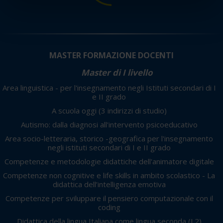
Utilizziamo i cookie per personalizzare contenuti ed
annunci, per fornire funzionalità dei social media e per
analizzare il nostro traffico. Condividiamo inoltre
informazioni sul modo in cui utilizza il nostro sito con i
nostri partner che si occupano di analisi dei dati web,
MASTER FORMAZIONE DOCENTI
pubblicità e social media, i quali potrebbero combinarle
Master di I livello
con altre informazioni che ha fornito loro o che hanno
raccolto dal suo utilizzo dei loro servizi.
Area linguistica - per l'insegnamento negli Istituti secondari di I
e II grado
A scuola oggi
(3 indirizzi di studio)
Autismo: dalla diagnosi all'intervento psicoeducativo
Area socio-letteraria, storico -geografica per l'insegnamento
negli istituti secondari di I e II grado
Competenze e metodologie didattiche dell'animatore digitale
Competenze non cognitive e life skills in ambito scolastico - La
didattica dell’intelligenza emotiva
Competenze per sviluppare il pensiero computazionale con il
coding
Didattica della lingua Italiana come lingua seconda (L2)