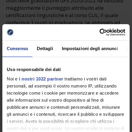
titoli delle graduatorie GPS 2020/2022 ha valutato
maggiormente il punteggio attribuito alle
certificazioni linguistiche e al corso CLIL, il quale
conferisce 3 punti in graduatoria, se abbinato ad
una certificazione linguistica.
CLIL + inglese B2: 6 punti
Consenso
Dettagli
Impostazioni degli annunci
In
CLIL + inglese C1: 7 punti
CLIL + inglese C2: 9 punti
Uso responsabile dei dati
Il Corso di perfezionamento senza alcuna
Noi e
i nostri 1022 partner
trattiamo i vostri dati
certificazione linguistica dà 1 punto in graduatoria.
personali, ad esempio il vostro numero IP, utilizzando
tecnologie come i cookie per memorizzare e accedere
alle informazioni sul vostro dispositivo al fine di
pubblicare annunci e contenuti personalizzati, misurare
gli annunci e i contenuti, ricercare il pubblico e sviluppare
Scarica il
programma completo
i servizi. Avete la possibilità di scegliere chi utilizza i
vostri dati e per quali scopi. Le vostre scelte in materia di